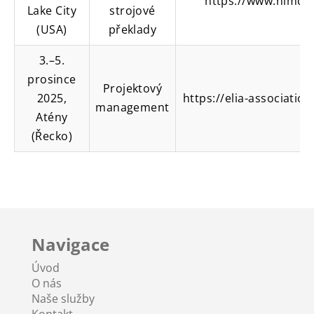
https://www.nimdz
Lake City
strojové
(USA)
překlady
3.–5.
prosince
Projektový
2025,
https://elia-associatio
management
Atény
(Řecko)
Navigace
Úvod
O nás
Naše služby