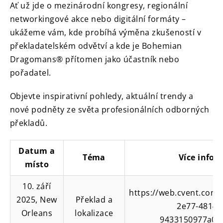
Ať už jde o mezinárodní kongresy, regionální
networkingové akce nebo digitální formáty –
ukážeme vám, kde probíhá výměna zkušeností v
překladatelském odvětví a kde je Bohemian
Dragomans® přítomen jako účastník nebo
pořadatel.
Objevte inspirativní pohledy, aktuální trendy a
nové podněty ze světa profesionálních odborných
překladů.
Datum a
Téma
Více infor
místo
10. září
https://web.cvent.com
2025, New
Překlad a
2e77-4814-
Orleans
lokalizace
9433150977a0