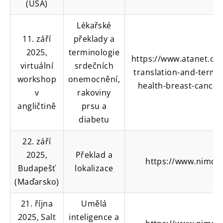
(USA)
Lékařské
11. září
překlady a
2025,
terminologie
https://www.atanet.or
virtuální
srdečních
translation-and-termin
workshop
onemocnění,
health-breast-cancer
v
rakoviny
angličtině
prsu a
diabetu
22. září
2025,
Překlad a
https://www.nimdz
Budapešť
lokalizace
(Maďarsko)
21. října
Umělá
2025, Salt
inteligence a