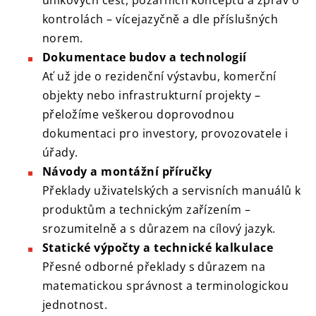
únikových cest, požárních konceptů a zpráv o
kontrolách – vícejazyčně a dle příslušných
norem.
Dokumentace budov a technologií
Ať už jde o rezidenční výstavbu, komerční
objekty nebo infrastrukturní projekty –
přeložíme veškerou doprovodnou
dokumentaci pro investory, provozovatele i
úřady.
Návody a montážní příručky
Překlady uživatelských a servisních manuálů k
produktům a technickým zařízením –
srozumitelně a s důrazem na cílový jazyk.
Statické výpočty a technické kalkulace
Přesné odborné překlady s důrazem na
matematickou správnost a terminologickou
jednotnost.