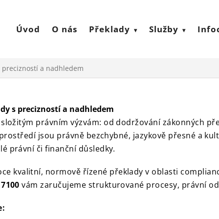
Úvod
O nás
Překlady
Služby
Info
s precizností a nadhledem
dy s precizností a nadhledem
í složitým právním výzvám: od dodržování zákonných pře
to prostředí jsou právně bezchybné, jazykově přesné a ku
é právní či finanční důsledky.
oce kvalitní, normově řízené překlady v oblasti complian
17100
vám zaručujeme strukturované procesy, právní od
e: