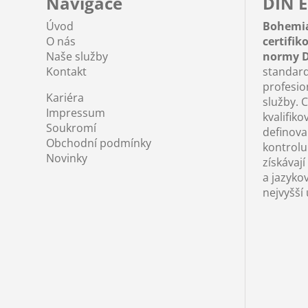
Navigace
DIN E
Úvod
Bohemi
O nás
certifi
Naše služby
normy D
Kontakt
standard
profesio
Kariéra
služby. C
Impressum
kvalifiko
Soukromí
definova
Obchodní podmínky
kontrolu 
Novinky
získávají
a jazyko
nejvyšší 