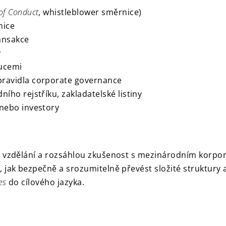
of Conduct
, whistleblower směrnice)
nice
ansakce
y
tucemi
ravidla corporate governance
ho rejstříku, zakladatelské listiny
nebo investory
ní vzdělání a rozsáhlou zkušenost s mezinárodním korpo
 jak bezpečně a srozumitelně převést složité struktury
es
do cílového jazyka.