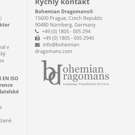
Rychlý kontakt
Bohemian Dragomans
®
:
15600 Prague, Czech Republic
aktor
90480 Nürnberg, Germany
+49 (0) 1805 - 005 294
+49 (0) 1805 - 005 2940
info@bohemian-
al v
dragomans.com
cký
na
N EN ISO
erence
datelské
e
ízené