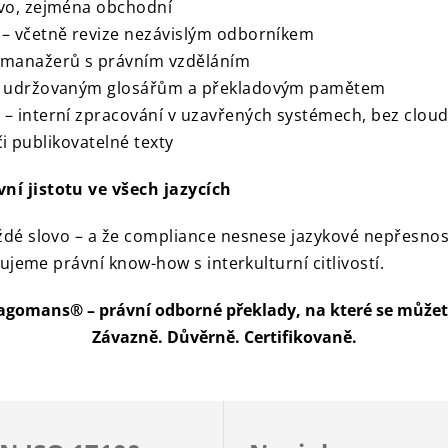
ávo, zejména obchodní
0 – včetně revize nezávislým odborníkem
 manažerů s právním vzděláním
lně udržovaným glosářům a překladovým pamětem
 – interní zpracování v uzavřených systémech, bez cloud
 či publikovatelné texty
í jistotu ve všech jazycích
dé slovo – a že compliance nesnese jazykové nepřesnos
jeme právní know-how s interkulturní citlivostí.
gomans® – právní odborné překlady, na které se můžet
Závazně. Důvěrně. Certifikovaně.