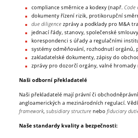
compliance směrnice a kodexy (např.
Code 
dokumenty řízení rizik, protikorupční směr
due diligence
zprávy a podklady pro M&A tr
jednací řády, stanovy, společenské smlouv
korespondenci s úřady a regulačními insti
systémy odměňování, rozhodnutí orgánů, p
zakladatelské dokumenty, zápisy do obchodní
zprávy pro dozorčí orgány, valné hromady 
Naši odborní překladatelé
Naši překladatelé mají právní či obchodněpráv
angloamerických a mezinárodních regulací. Vědí,
framework
,
subsidiary structure
nebo
fiduciary duti
Naše standardy kvality a bezpečnosti: