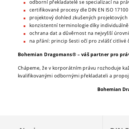
odborní překladatelé se specializací na pr
certifikované procesy dle DIN EN ISO 1710
projektový dohled zkušených projektových
konzistentní terminologie díky individuá
ochrana dat a důvěrnost na nejvyšší úrovni
na přání: princip šesti očí pro zvlášť citlivé
Bohemian Dragomans® – váš partner pro právn
Chápeme, že v korporátním právu rozhoduje kaž
kvalifikovanými odbornými překladateli a propoju
Bohemian Dra