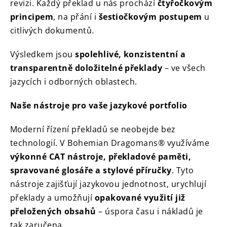
revizi. Každý překlad u nás prochází
čtyřočkovým
principem
, na přání i
šestiočkovým postupem
u
citlivých dokumentů.
Výsledkem jsou
spolehlivé, konzistentní a
transparentně doložitelné překlady
– ve všech
jazycích i odborných oblastech.
Naše nástroje pro vaše jazykové portfolio
Moderní řízení překladů se neobejde bez
technologií. V Bohemian Dragomans® využíváme
výkonné CAT nástroje, překladové paměti,
spravované glosáře a stylové příručky
. Tyto
nástroje zajišťují jazykovou jednotnost, urychlují
překlady a umožňují
opakované využití již
přeložených obsahů
– úspora času i nákladů je
tak zaručena.