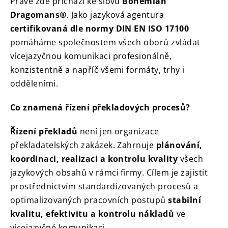
Právě zde přichází ke slovu
Bohemian
Dragomans®
. Jako jazyková agentura
certifikovaná dle normy DIN EN ISO 17100
pomáháme společnostem všech oborů zvládat
vícejazyčnou komunikaci profesionálně,
konzistentně a napříč všemi formáty, trhy i
odděleními.
Co znamená řízení překladových procesů?
Řízení překladů
není jen organizace
překladatelských zakázek. Zahrnuje
plánování,
koordinaci, realizaci a kontrolu kvality
všech
jazykových obsahů v rámci firmy. Cílem je zajistit
prostřednictvím standardizovaných procesů a
optimalizovaných pracovních postupů
stabilní
kvalitu, efektivitu a kontrolu nákladů
ve
vícejazyčné komunikaci.