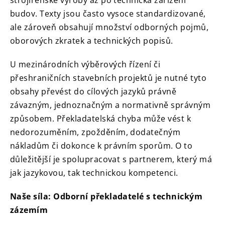
strojírenské výroby až po technická zařízení
budov. Texty jsou často vysoce standardizované,
ale zároveň obsahují množství odborných pojmů,
oborových zkratek a technických popisů.
U mezinárodních výběrových řízení či
přeshraničních stavebních projektů je nutné tyto
obsahy převést do cílových jazyků právně
závazným, jednoznačným a normativně správným
způsobem. Překladatelská chyba může vést k
nedorozuměním, zpožděním, dodatečným
nákladům či dokonce k právním sporům. O to
důležitější je spolupracovat s partnerem, který má
jak jazykovou, tak technickou kompetenci.
Naše síla: Odborní překladatelé s technickým
zázemím