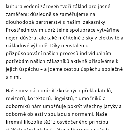
kultura vedení zároveň tvoří základ pro jasné
zaměření: důsledně se zaměřujeme na
dlouhodobá partnerství s našimi zákazníky.
Prostřednictvím udržitelné spolupráce vytváříme
nejen důvěru, ale také měřitelné zisky v efektivitě a
nákladové výhodě.
Díky neustálému
přizpůsobování našich procesů individuálním
potřebám našich zákazníků aktivně přispíváme k
jejich úspěchu – a jdeme cestou úspěchu společně
s nimi.
Naše mezinárodní síť zkušených překladatelů,
revizorů, korektorů, lingvistů, tlumočníků a
odborníků nám umožňuje pokrýt všechny jazyky a
odborné oblasti v souladu s normami.
Naše
firemní filozofie těží z osvědčeného principu
stálých překladatelů.
Díky odbornosti našich