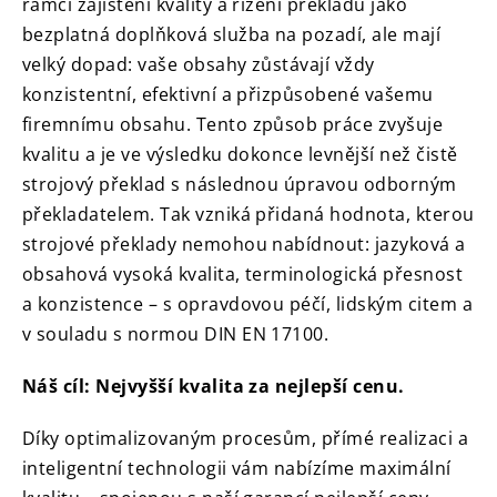
rámci zajištění kvality a řízení překladů jako
bezplatná doplňková služba na pozadí, ale mají
velký dopad: vaše obsahy zůstávají vždy
konzistentní, efektivní a přizpůsobené vašemu
firemnímu obsahu.
Tento způsob práce zvyšuje
kvalitu a je ve výsledku dokonce levnější než čistě
strojový překlad s následnou úpravou odborným
překladatelem.
Tak vzniká přidaná hodnota, kterou
strojové překlady nemohou nabídnout: jazyková a
obsahová vysoká kvalita, terminologická přesnost
a konzistence – s opravdovou péčí, lidským citem a
v souladu s normou DIN EN 17100.
Náš cíl: Nejvyšší kvalita za nejlepší cenu.
Díky optimalizovaným procesům, přímé realizaci a
inteligentní technologii vám nabízíme maximální