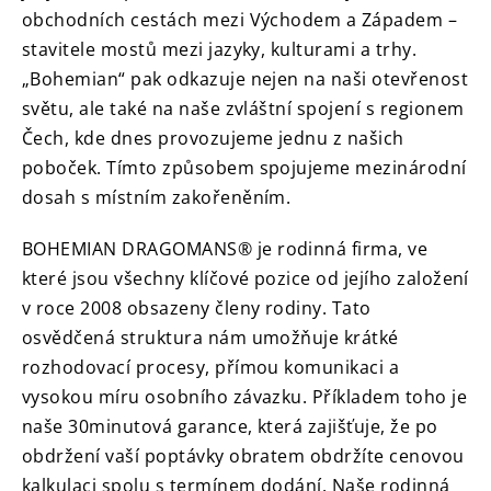
obchodních cestách mezi Východem a Západem –
stavitele mostů mezi jazyky, kulturami a trhy.
„Bohemian“ pak odkazuje nejen na naši otevřenost
světu, ale také na naše zvláštní spojení s regionem
Čech, kde dnes provozujeme jednu z našich
poboček.
Tímto způsobem spojujeme mezinárodní
dosah s místním zakořeněním.
BOHEMIAN DRAGOMANS® je rodinná firma, ve
které jsou všechny klíčové pozice od jejího založení
v roce 2008 obsazeny členy rodiny.
Tato
osvědčená struktura nám umožňuje krátké
rozhodovací procesy, přímou komunikaci a
vysokou míru osobního závazku.
Příkladem toho je
naše 30minutová garance, která zajišťuje, že po
obdržení vaší poptávky obratem obdržíte cenovou
kalkulaci spolu s termínem dodání.
Naše rodinná