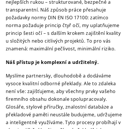
nejlepších rukou – strukturované, bezpečné a
transparentní.
Náš způsob práce přesahuje
požadavky normy DIN EN ISO 17100: zatímco
norma požaduje princip čtyř očí, my uplatňujeme
princip šesti očí – s dalším krokem zajištění kvality
u složitých nebo citlivých projektů.
To pro vás
znamená: maximální pečlivost, minimální riziko.
Náš přístup je komplexní a udržitelný.
Myslíme partnersky, dlouhodobě a dodáváme
vysoce kvalitní odborné překlady.
Ale to zdaleka
není vše: zajišťujeme, aby všechny prvky vašeho
firemního obsahu dokonale spolupracovaly.
Glosáře, stylové příručky, znalostní databáze a
překladové paměti neustále budujeme, udržujeme
a inteligentně využíváme.
Tyto procesy probíhají v