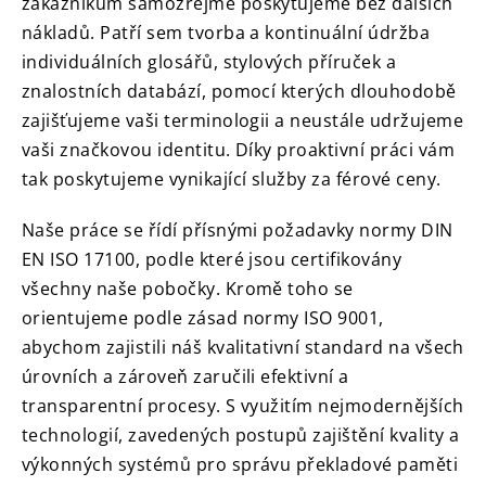
zákazníkům samozřejmě poskytujeme bez dalších
nákladů.
Patří sem tvorba a kontinuální údržba
individuálních glosářů, stylových příruček a
znalostních databází, pomocí kterých dlouhodobě
zajišťujeme vaši terminologii a neustále udržujeme
vaši značkovou identitu.
Díky proaktivní práci vám
tak poskytujeme vynikající služby za férové ceny.
Naše práce se řídí přísnými požadavky normy DIN
EN ISO 17100, podle které jsou certifikovány
všechny naše pobočky.
Kromě toho se
orientujeme podle zásad normy ISO 9001,
abychom zajistili náš kvalitativní standard na všech
úrovních a zároveň zaručili efektivní a
transparentní procesy.
S využitím nejmodernějších
technologií, zavedených postupů zajištění kvality a
výkonných systémů pro správu překladové paměti