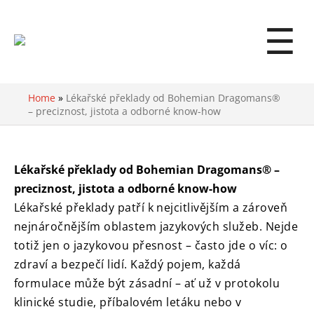
☰
Home
»
Lékařské překlady od Bohemian Dragomans®
– preciznost, jistota a odborné know-how
Lékařské překlady od Bohemian Dragomans® –
preciznost, jistota a odborné know-how
Lékařské překlady patří k nejcitlivějším a zároveň
nejnáročnějším oblastem jazykových služeb. Nejde
totiž jen o jazykovou přesnost – často jde o víc: o
zdraví a bezpečí lidí. Každý pojem, každá
formulace může být zásadní – ať už v protokolu
klinické studie, příbalovém letáku nebo v