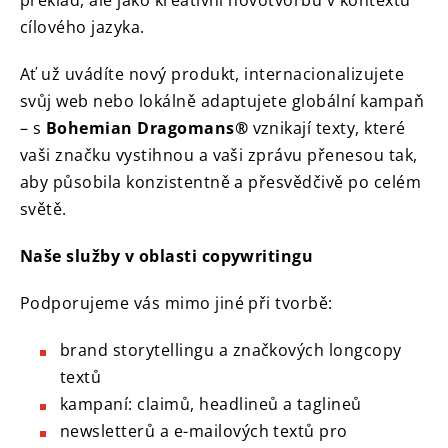
překlad, ale jako kreativní novotvorbu v kontextu
cílového jazyka.
Ať už uvádíte nový produkt, internacionalizujete
svůj web nebo lokálně adaptujete globální kampaň
– s
Bohemian Dragomans®
vznikají texty, které
vaši značku vystihnou a vaši zprávu přenesou tak,
aby působila konzistentně a přesvědčivě po celém
světě.
Naše služby v oblasti copywritingu
Podporujeme vás mimo jiné při tvorbě:
brand storytellingu a značkových longcopy
textů
kampaní: claimů, headlineů a taglineů
newsletterů a e-mailových textů pro