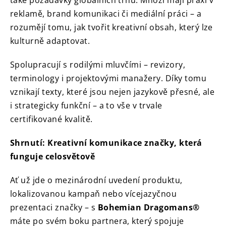
také požadavky globálních trhů. Mnozí mají praxi v
reklamě, brand komunikaci či mediální práci – a
rozumějí tomu, jak tvořit kreativní obsah, který lze
kulturně adaptovat.
Spolupracují s rodilými mluvčími – revizory,
terminology i projektovými manažery. Díky tomu
vznikají texty, které jsou nejen jazykově přesné, ale
i strategicky funkční – a to vše v trvale
certifikované kvalitě.
Shrnutí: Kreativní komunikace značky, která
funguje celosvětově
Ať už jde o mezinárodní uvedení produktu,
lokalizovanou kampaň nebo vícejazyčnou
prezentaci značky – s
Bohemian Dragomans®
máte po svém boku partnera, který spojuje