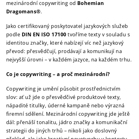
mezinárodní copywriting od
Bohemian
Dragomans®
.
Jako certifikovaný poskytovatel jazykových služeb
podle
DIN EN ISO 17100
tvoříme texty v souladu s
identitou značky, které nabízejí víc než jazykový
převod: přesvědčují, prodávají a komunikují na
nejvyšší úrovni – v každém jazyce, na každém trhu.
Co je copywriting – a proč mezinárodní?
Copywriting je umění působit prostřednictvím
slov: ať už jde o přesvědčivé produktové texty,
nápadité titulky, úderné kampaně nebo výrazná
firemní sdělení. Mezinárodní copywriting jde ještě
dál: přenáší tonalitu, jádro značky a komunikační
strategii do jiných trhů – nikoli jako doslovný