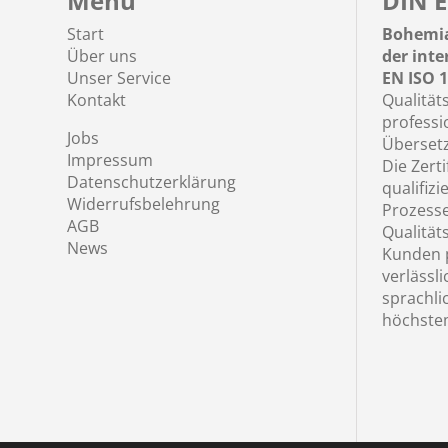
Menu
DIN E
Start
Bohemia
Über uns
der int
Unser Service
EN ISO 1
Kontakt
Qualität
professi
Jobs
Übersetz
Impressum
Die Zerti
Datenschutzerklärung
qualifizi
Widerrufsbelehrung
Prozess
AGB
Qualität
News
Kunden p
verlässl
sprachli
höchste