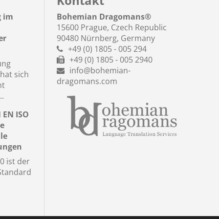
Kontakt
g im
Bohemian Dragomans
®
15600 Prague, Czech Republic
er
90480 Nürnberg, Germany
+49 (0) 1805 - 005 294
+49 (0) 1805 - 005 2940
ung
info@bohemian-
hat sich
dragomans.com
nt
..
N EN ISO
le
le
tungen
 ist der
 Standard