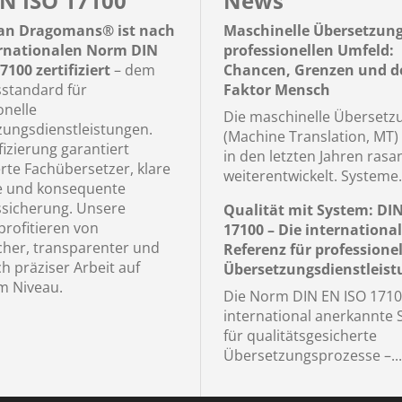
N ISO 17100
News
n Dragomans® ist nach
Maschinelle Übersetzun
ernationalen Norm DIN
professionellen Umfeld:
7100 zertifiziert
– dem
Chancen, Grenzen und d
sstandard für
Faktor Mensch
onelle
Die maschinelle Übersetz
ungsdienstleistungen.
(Machine Translation, MT) 
fizierung garantiert
in den letzten Jahren rasa
erte Fachübersetzer, klare
weiterentwickelt. Systeme.
e und konsequente
ssicherung. Unsere
Qualität mit System: DI
rofitieren von
17100 – Die internationa
icher, transparenter und
Referenz für professionel
ch präziser Arbeit auf
Übersetzungsdienstleis
m Niveau.
Die Norm DIN EN ISO 17100
international anerkannte
für qualitätsgesicherte
Übersetzungsprozesse –...