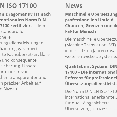
N ISO 17100
News
n Dragomans® ist nach
Maschinelle Übersetzun
ernationalen Norm DIN
professionellen Umfeld:
7100 zertifiziert
– dem
Chancen, Grenzen und d
sstandard für
Faktor Mensch
onelle
Die maschinelle Übersetz
ungsdienstleistungen.
(Machine Translation, MT) 
fizierung garantiert
in den letzten Jahren rasa
erte Fachübersetzer, klare
weiterentwickelt. Systeme.
e und konsequente
ssicherung. Unsere
Qualität mit System: DI
rofitieren von
17100 – Die internationa
icher, transparenter und
Referenz für professionel
ch präziser Arbeit auf
Übersetzungsdienstleis
m Niveau.
Die Norm DIN EN ISO 17100
international anerkannte
für qualitätsgesicherte
Übersetzungsprozesse –...