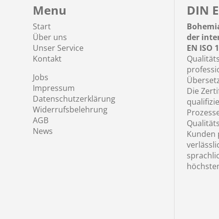
Menu
DIN E
Start
Bohemia
Über uns
der int
Unser Service
EN ISO 1
Kontakt
Qualität
professi
Jobs
Übersetz
Impressum
Die Zerti
Datenschutzerklärung
qualifizi
Widerrufsbelehrung
Prozess
AGB
Qualität
News
Kunden p
verlässl
sprachli
höchste