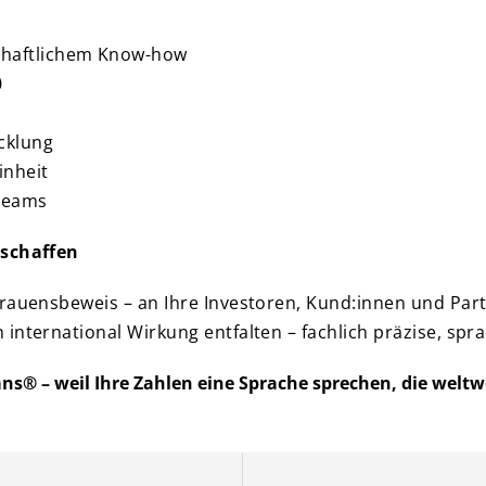
chaftlichem Know-how
0
cklung
inheit
tteams
 schaffen
rtrauensbeweis – an Ihre Investoren, Kund:innen und P
ternational Wirkung entfalten – fachlich präzise, sprachl
® – weil Ihre Zahlen eine Sprache sprechen, die weltwe