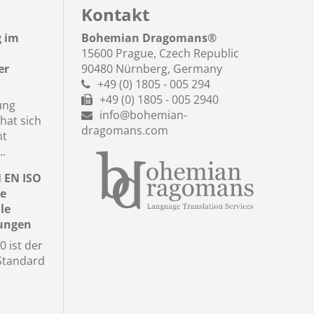
Kontakt
g im
Bohemian Dragomans
®
15600 Prague, Czech Republic
er
90480 Nürnberg, Germany
+49 (0) 1805 - 005 294
+49 (0) 1805 - 005 2940
ung
info@bohemian-
hat sich
dragomans.com
nt
..
N EN ISO
le
le
tungen
 ist der
 Standard