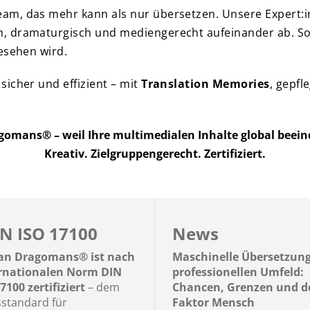
am, das mehr kann als nur übersetzen. Unsere Expert:i
 dramaturgisch und mediengerecht aufeinander ab. So e
esehen wird.
icher und effizient – mit
Translation Memories
, gepfl
mans® – weil Ihre multimedialen Inhalte global beein
Kreativ. Zielgruppengerecht. Zertifiziert.
N ISO 17100
News
n Dragomans® ist nach
Maschinelle Übersetzun
ernationalen Norm DIN
professionellen Umfeld:
7100 zertifiziert
– dem
Chancen, Grenzen und d
sstandard für
Faktor Mensch