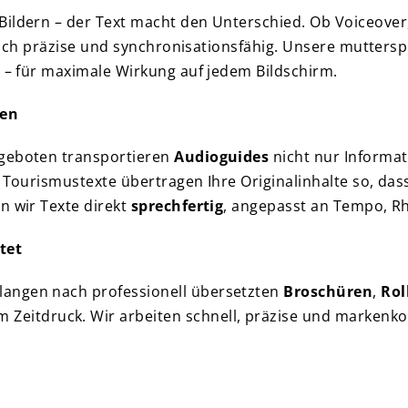
ildern – der Text macht den Unterschied. Ob Voiceover,
stisch präzise und synchronisationsfähig. Unsere mutter
n – für maximale Wirkung auf jedem Bildschirm.
len
ngeboten transportieren
Audioguides
nicht nur Informa
d Tourismustexte übertragen Ihre Originalinhalte so, da
n wir Texte direkt
sprechfertig
, angepasst an Tempo, R
tet
langen nach professionell übersetzten
Broschüren
,
Rol
 Zeitdruck. Wir arbeiten schnell, präzise und markenkon