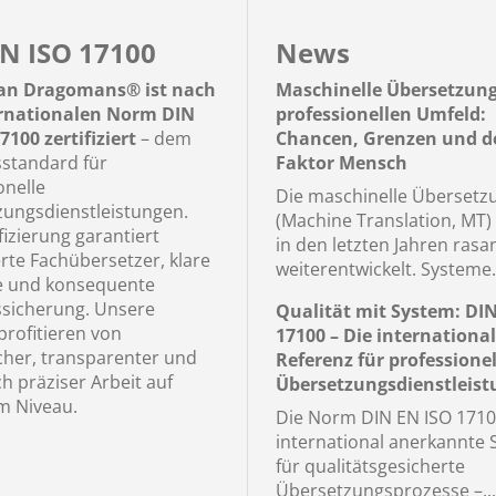
N ISO 17100
News
n Dragomans® ist nach
Maschinelle Übersetzun
ernationalen Norm DIN
professionellen Umfeld:
7100 zertifiziert
– dem
Chancen, Grenzen und d
sstandard für
Faktor Mensch
onelle
Die maschinelle Übersetz
ungsdienstleistungen.
(Machine Translation, MT) 
fizierung garantiert
in den letzten Jahren rasa
erte Fachübersetzer, klare
weiterentwickelt. Systeme.
e und konsequente
ssicherung. Unsere
Qualität mit System: DI
rofitieren von
17100 – Die internationa
icher, transparenter und
Referenz für professionel
ch präziser Arbeit auf
Übersetzungsdienstleis
m Niveau.
Die Norm DIN EN ISO 17100
international anerkannte
für qualitätsgesicherte
Übersetzungsprozesse –...