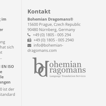
Kontakt
g im
Bohemian Dragomans
®
15600 Prague, Czech Republic
er
90480 Nürnberg, Germany
+49 (0) 1805 - 005 294
+49 (0) 1805 - 005 2940
ung
info@bohemian-
hat sich
dragomans.com
nt
..
N EN ISO
le
le
tungen
 ist der
 Standard