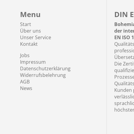
Menu
DIN E
Start
Bohemia
Über uns
der int
Unser Service
EN ISO 1
Kontakt
Qualität
professi
Jobs
Übersetz
Impressum
Die Zerti
Datenschutzerklärung
qualifizi
Widerrufsbelehrung
Prozess
AGB
Qualität
News
Kunden p
verlässl
sprachli
höchste