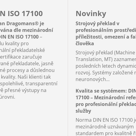
N ISO 17100
Novinky
an Dragomans® je
Strojový překlad v
kována dle mezinárodní
profesionálním prostředí
IN EN ISO 17100
–
příležitosti, omezení a f
u kvality pro
člověka
nální překladatelské
Strojový překlad (Machine
ertifikace zaručuje
Translation, MT) zaznamen
vané překladatele, jasně
posledních letech dynami
né procesy a důslednou
rozvoj. Systémy založené 
kvality. Naši klienti tak
neuronových...
 spolehlivé, transparentní
vě přesné výstupy na
Kvalita se systémem: DI
úrovni.
17100 – Mezinárodní ref
pro profesionální překla
služby
Norma DIN EN ISO 17100 j
mezinárodně uznávaným
standardem pro kvalitně ř