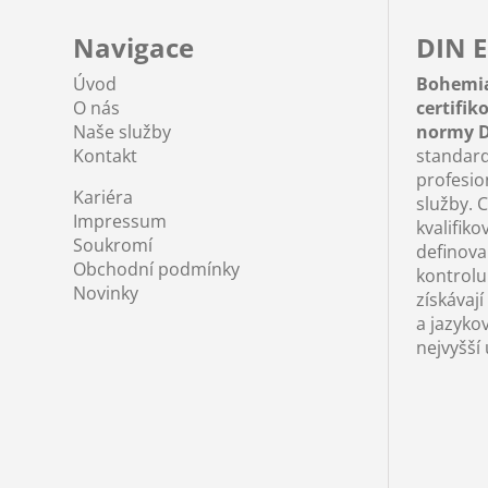
Navigace
DIN E
Úvod
Bohemi
O nás
certifi
Naše služby
normy D
Kontakt
standard
profesio
Kariéra
služby. C
Impressum
kvalifiko
Soukromí
definova
Obchodní podmínky
kontrolu 
Novinky
získávají
a jazyko
nejvyšší 