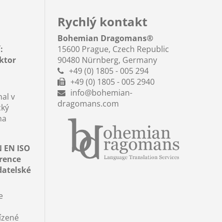
Rychlý kontakt
Bohemian Dragomans
®
:
15600 Prague, Czech Republic
aktor
90480 Nürnberg, Germany
+49 (0) 1805 - 005 294
+49 (0) 1805 - 005 2940
info@bohemian-
al v
dragomans.com
cký
na
N EN ISO
erence
datelské
e
ízené