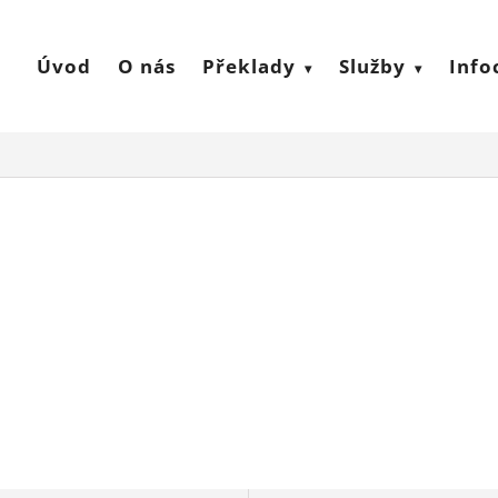
Úvod
O nás
Překlady
Služby
Info