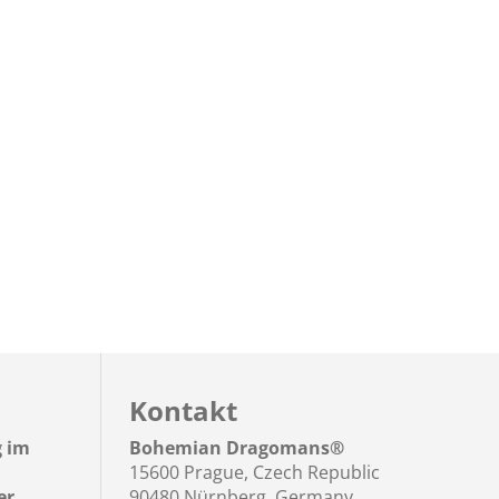
Kontakt
g im
Bohemian Dragomans
®
15600 Prague, Czech Republic
er
90480 Nürnberg, Germany