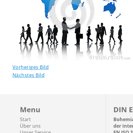
Vorheriges Bild
Nächstes Bild
Menu
DIN E
Start
Bohemia
Über uns
der int
Unser Service
EN ISO 1