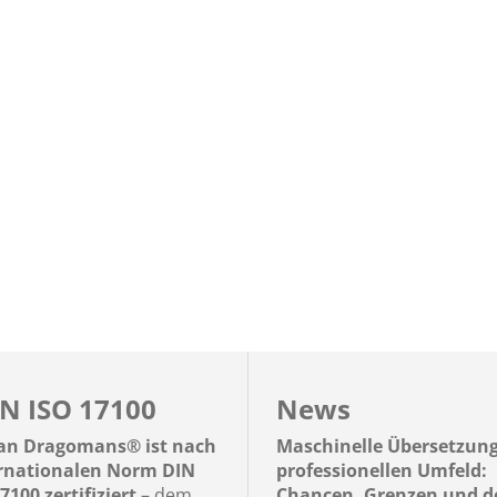
N ISO 17100
News
n Dragomans® ist nach
Maschinelle Übersetzun
ernationalen Norm DIN
professionellen Umfeld:
7100 zertifiziert
– dem
Chancen, Grenzen und d