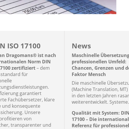
N ISO 17100
News
n Dragomans® ist nach
Maschinelle Übersetzun
ernationalen Norm DIN
professionellen Umfeld:
7100 zertifiziert
– dem
Chancen, Grenzen und d
sstandard für
Faktor Mensch
onelle
Die maschinelle Übersetz
ungsdienstleistungen.
(Machine Translation, MT) 
fizierung garantiert
in den letzten Jahren rasa
erte Fachübersetzer, klare
weiterentwickelt. Systeme.
e und konsequente
ssicherung. Unsere
Qualität mit System: DI
rofitieren von
17100 – Die internationa
icher, transparenter und
Referenz für professionel