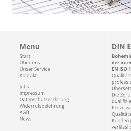
Menu
DIN E
Start
Bohemia
Über uns
der int
Unser Service
EN ISO 1
Kontakt
Qualität
professi
Jobs
Übersetz
Impressum
Die Zerti
Datenschutzerklärung
qualifizi
Widerrufsbelehrung
Prozess
AGB
Qualität
News
Kunden p
verlässl