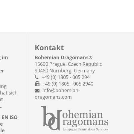
Kontakt
g im
Bohemian Dragomans
®
15600 Prague, Czech Republic
er
90480 Nürnberg, Germany
+49 (0) 1805 - 005 294
+49 (0) 1805 - 005 2940
ung
info@bohemian-
hat sich
dragomans.com
nt
..
N EN ISO
le
le