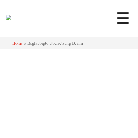
☰
Home
»
Beglaubigte Übersetzung Berlin