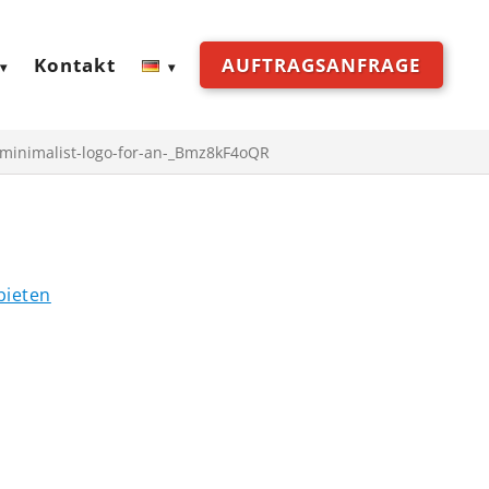
Kontakt
AUFTRAGSANFRAGE
-minimalist-logo-for-an-_Bmz8kF4oQR
bieten